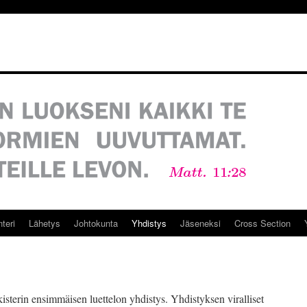
teri
Lähetys
Johtokunta
Yhdistys
Jäseneksi
Cross Section
isterin ensimmäisen luettelon yhdistys. Yhdistyksen viralliset