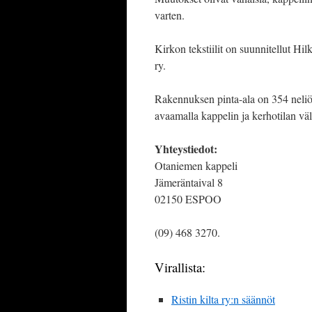
varten.
Kirkon tekstiilit on suunnitellut H
ry.
Rakennuksen pinta-ala on 354 neliöm
avaamalla kappelin ja kerhotilan väl
Yhteystiedot:
Otaniemen kappeli
Jämeräntaival 8
02150 ESPOO
(09) 468 3270.
Virallista:
Ristin kilta ry:n säännöt