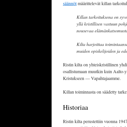
säännöt
määrittelevät killan tarkoitu
Killan tarkoituksena on syve
yllä kristillisen vastuun po
nousevaa elämänkatsomusta 
Kilta harjoittaa toimintaan
muiden opiskelijoiden ja ed
Ristin kilta on yhteiskristillinen yhd
osallistumaan muutkin kuin Aalto-yl
Kristukseen — Vapahtajaamme.
Killan toiminnasta on säädetty ta
Historiaa
Ristin kilta perustettiin vuonna 194