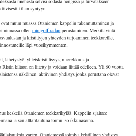
ahdeksasta miehestä selvisi sodasta hengissä ja turvatakseen
tiivisesti killan syntyyn.
ssa ovat muun muassa Otaniemen kappelin rakennuttaminen ja
oiminnassa ollen
minigolf-radan
perustaminen. Merkittävintä
asvualustan ja kristittyjen yhteyden tarjoaminen teekkareille,
kiinnostuneille läpi vuosikymmenten.
, lähetystyö, yhteiskristillisyys, nuorekkuus ja
Ristin kiltaan on liitetty ja voidaan liittää edelleen. Yli 60 vuotta
ltalaistensa näköinen, aktiivinen yhdistys jonka perustana olevat
us keskellä Otaniemen teekkarikylää. Kappelin sijaitsee
imänä ja sen alttaritauluna toimii iso ikkunaseinä.
äätilaisuuksia varten. Otaniemessä toimiva kristillinen yhdistys