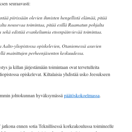
ksen seuraavasti:
ntää piirissään olevien ihmisten hengellistä elämää, pitää
hjalta nousevaa toimintaa, pitää esillä Raamatun pohjalta
sekä edistää evankeliumia eteenpäinvievää toimintaa.
sa Aalto-yliopistossa opiskelevien, Otaniemessä asuvien
ellä mainittujen perheenjäsenten keskuudessa.
istys ja killan järjestämään toimintaan ovat tervetulleita
iopistossa opiskelevat. Kiltalaisia yhdistää usko Jeesukseen
rkemmin johtokunnan hyväksymässä
päätöskokoelmassa
.
7 jatkona ennen sotia Teknillisessä korkeakoulussa toimineelle