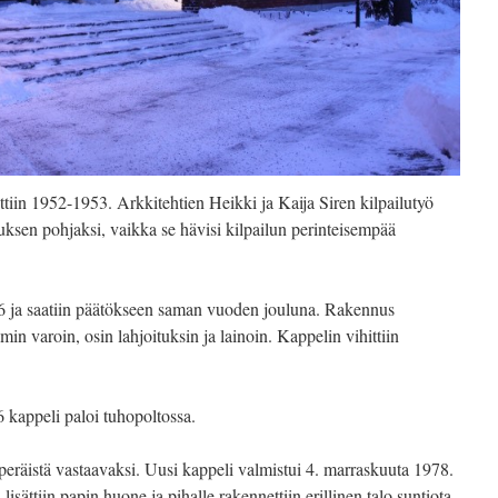
ettiin 1952-1953. Arkkitehtien Heikki ja Kaija Siren kilpailutyö
utuksen pohjaksi, vaikka se hävisi kilpailun perinteisempää
56 ja saatiin päätökseen saman vuoden jouluna. Rakennus
ämin varoin, osin lahjoituksin ja lainoin. Kappelin vihittiin
 kappeli paloi tuhopoltossa.
peräistä vastaavaksi. Uusi kappeli valmistui 4. marraskuuta 1978.
lisättiin papin huone ja pihalle rakennettiin erillinen talo suntiota