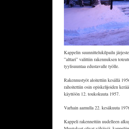
Kappelin suunnittelukilpailu järjest
”alttari” valittiin rakennuksen tote
tyylisuuntaa edustavalle työlle.
Rakennustyöt aloitettiin kesällä 19
rahoitettiin osin opiskelijoiden kerä
käyttöön 12. toukokuuta 1957.
Varhain aamulla 22. kesäkuuta 1976
Kappeli rakennettiin uudelleen alku
Muutokset olivat vähäisiä, kappeliin 