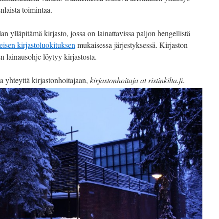
nlaista toimintaa.
n ylläpitämä kirjasto, jossa on lainattavissa paljon hengellistä
eisen kirjastoluokituksen
mukaisessa järjestyksessä. Kirjaston
en lainausohje löytyy kirjastosta.
aa yhteyttä kirjastonhoitajaan,
kirjastonhoitaja at ristinkilta.fi
.