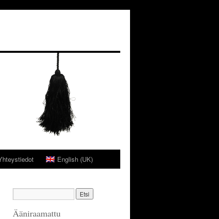
Yhteystiedot
English (UK)
Ääniraamattu