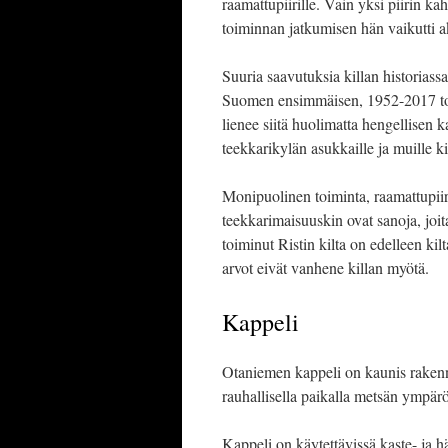
raamattupiirille. Vain yksi piirin k
toiminnan jatkumisen hän vaikutti ak
Suuria saavutuksia killan historia
Suomen ensimmäisen, 1952-2017 t
lienee siitä huolimatta hengellisen k
teekkarikylän asukkaille ja muille 
Monipuolinen toiminta, raamattupiirit
teekkarimaisuuskin ovat sanoja, joita 
toiminut Ristin kilta on edelleen ki
arvot eivät vanhene killan myötä.
Kappeli
Otaniemen kappeli on kaunis rakenn
rauhallisella paikalla metsän ympärö
Kappeli on käytettävissä kaste- ja h