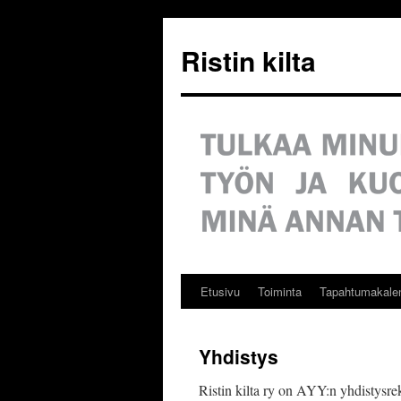
Siirry
sisältöön
Ristin kilta
Etusivu
Toiminta
Tapahtumakalen
Yhdistys
Ristin kilta ry on AYY:n yhdistysrek