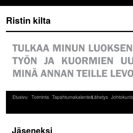
Siirry
sisältöön
Ristin kilta
Etusivu
Toiminta
Tapahtumakalenteri
Lähetys
Johtokunt
Jäseneksi