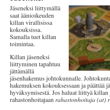
Jäseneksi liittymällä
saat äänioikeuden
killan virallisissa
kokouksissa.
Samalla tuet killan
toimintaa.
Killan jäseneksi
liittyminen tapahtuu
jättämällä
jäsenhakemus johtokunnalle. Johtokunta
hakemuksen kokouksessaan ja päättää j
hyväksymisestä. Jos haluat liittyä killan 
rahastonhoitajaan
rahastonhoitaja (at) ri