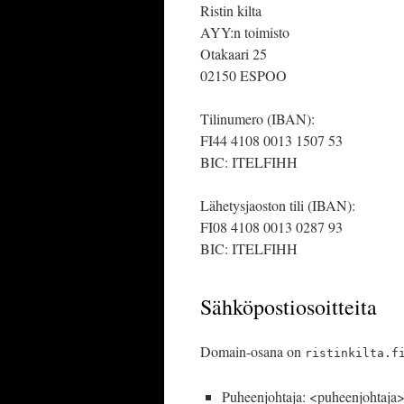
Ristin kilta
AYY:n toimisto
Otakaari 25
02150 ESPOO
Tilinumero (IBAN):
FI44 4108 0013 1507 53
BIC: ITELFIHH
Lähetysjaoston tili (IBAN):
FI08 4108 0013 0287 93
BIC: ITELFIHH
Sähköpostiosoitteita
Domain-osana on
ristinkilta.f
Puheenjohtaja: <puheenjohtaja