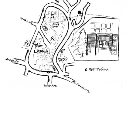
.
i
>