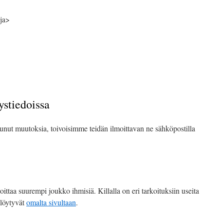
aja>
stiedoissa
unut muutoksia, toivoisimme teidän ilmoittavan ne sähköpostilla
oittaa suurempi joukko ihmisiä. Killalla on eri tarkoituksiin useita
 löytyvät
omalta sivultaan
.