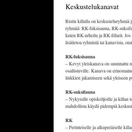
Keskustelukanavat
Ristin killalla on keskusteluryhmiä 
ryhmää: RK-fuksisauna, RK-suksifau
kuten RK-urheilu ja RK-fillarit. Jos
lisätietoa ryhmistä tai kanavista, ot
RK-fuksisauna
– Kevyt yleiskanava on suunnattu nyky
osallistuville. Kanava on erinomain
linkkien jakamiseen sekä yleiseen 
RK-suksifauna
– Nykyisille opiskelijoille ja killan
mahdollista käydä pidempiä keskustel
RK
– Perinteiselle ja alkuperäiselle kill