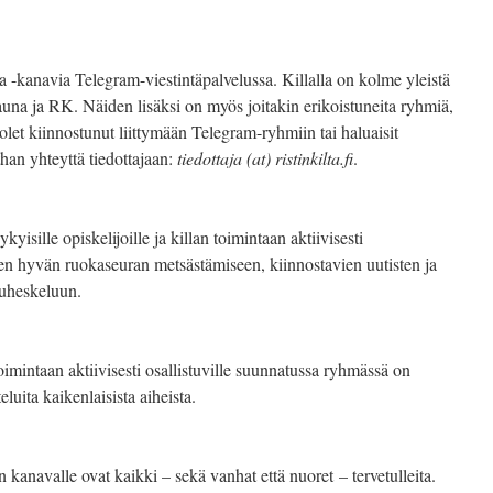
ja -kanavia Telegram-viestintäpalvelussa. Killalla on kolme yleistä
na ja RK. Näiden lisäksi on myös joitakin erikoistuneita ryhmiä,
 olet kiinnostunut liittymään Telegram-ryhmiin tai haluaisit
athan yhteyttä tiedottajaan:
tiedottaja (at) ristinkilta.fi
.
isille opiskelijoille ja killan toimintaan aktiivisesti
en hyvän ruokaseuran metsästämiseen, kiinnostavien uutisten ja
puheskeluun.
 toimintaan aktiivisesti osallistuville suunnatussa ryhmässä on
uita kaikenlaisista aiheista.
an kanavalle ovat kaikki – sekä vanhat että nuoret – tervetulleita.