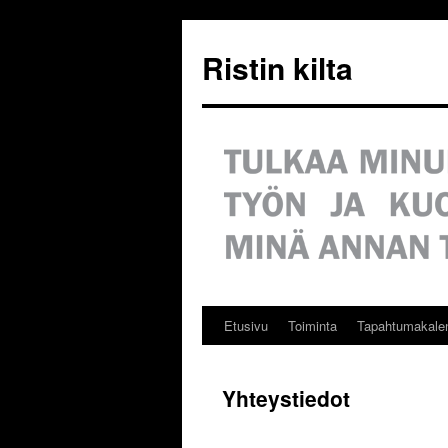
Siirry
sisältöön
Ristin kilta
Etusivu
Toiminta
Tapahtumakalen
Yhteystiedot