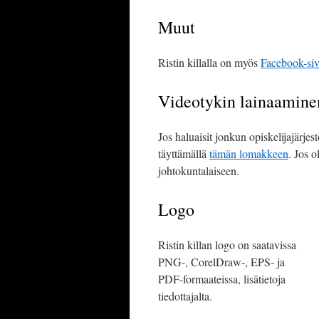
Muut
Ristin killalla on myös
Facebook-si
Videotykin lainaamine
Jos haluaisit jonkun opiskelijajärjes
täyttämällä
tämän lomakkeen
. Jos o
johtokuntalaiseen.
Logo
Ristin killan logo on saatavissa
PNG-, CorelDraw-, EPS- ja
PDF-formaateissa, lisätietoja
tiedottajalta.