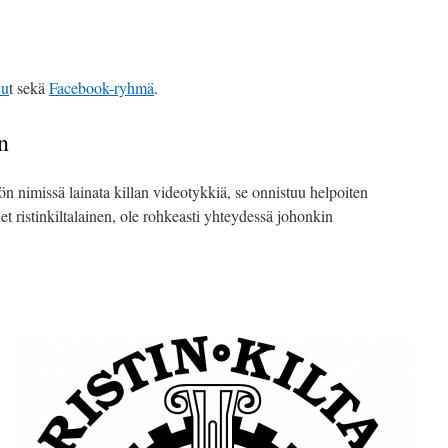
vu
t sekä
Facebook-ryhmä
.
n
tön nimissä lainata killan videotykkiä, se onnistuu helpoiten
let ristinkiltalainen, ole rohkeasti yhteydessä johonkin