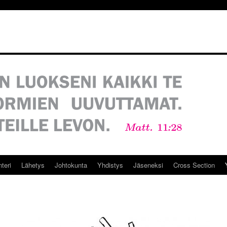
teri
Lähetys
Johtokunta
Yhdistys
Jäseneksi
Cross Section