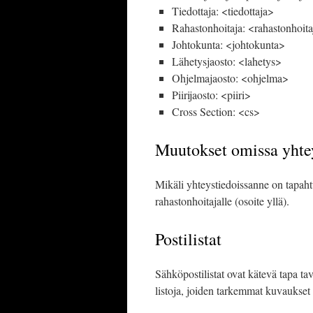
Tiedottaja: <tiedottaja>
Rahastonhoitaja: <rahastonhoit
Johtokunta: <johtokunta>
Lähetysjaosto: <lahetys>
Ohjelmajaosto: <ohjelma>
Piirijaosto: <piiri>
Cross Section: <cs>
Muutokset omissa yhtey
Mikäli yhteystiedoissanne on tapaht
rahastonhoitajalle (osoite yllä).
Postilistat
Sähköpostilistat ovat kätevä tapa tav
listoja, joiden tarkemmat kuvaukset