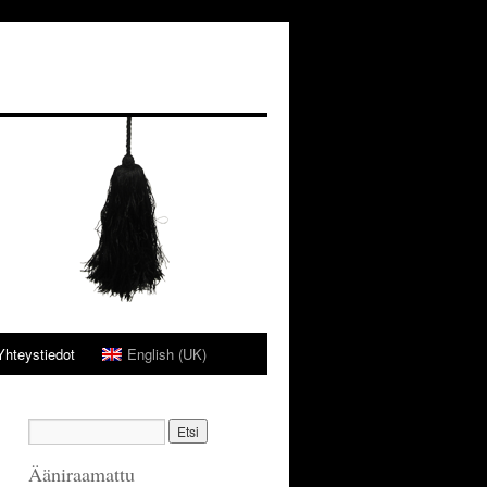
Yhteystiedot
English (UK)
Ääniraamattu