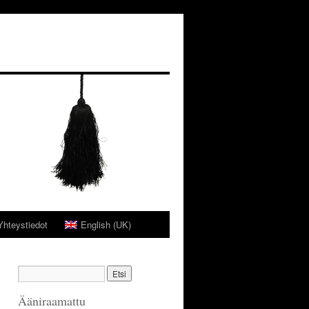
Yhteystiedot
English (UK)
Ääniraamattu