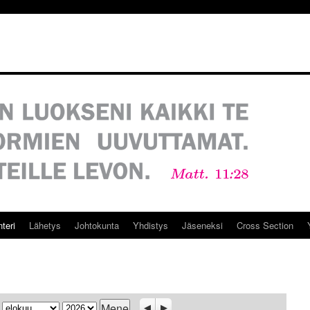
teri
Lähetys
Johtokunta
Yhdistys
Jäseneksi
Cross Section
Kuukausi
Vuosi
Previous
Seuraava