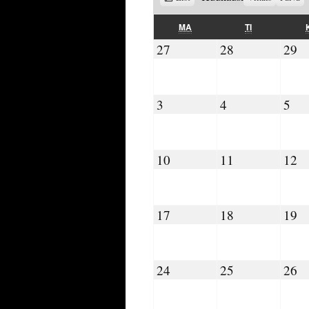
as
MAANANTAI
TIISTAI
MA
TI
27.07.2026
28.07.2026
29
27
28
29
03.08.2026
04.08.2026
05.
3
4
5
10.08.2026
11.08.2026
12
10
11
12
17.08.2026
18.08.2026
19
17
18
19
24.08.2026
25.08.2026
26
24
25
26