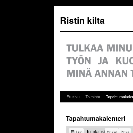
Siirry
sisältöön
Ristin kilta
Etusivu
Toiminta
Tapahtumakalen
Tapahtumakalenteri
View
Kuukausi
List
Viikko
Päivä