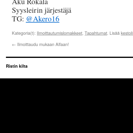
Aku Rokala
Syysleirin järjestäjä
TG:
@Akero16
Kategoria(t):
Ilmoittautumislomakkeet
,
Tapahtumat
. Lisää
kestol
←
Ilmoittaudu mukaan Alfaan!
Ristin kilta