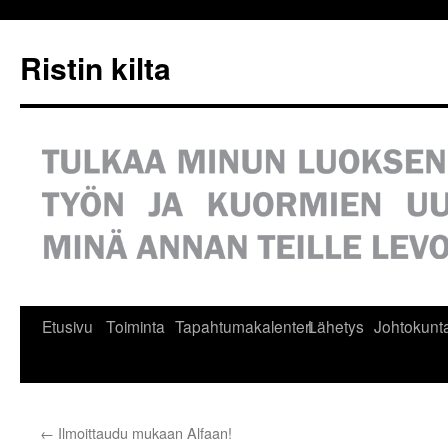
Siirry
sisältöön
Ristin kilta
Etusivu
Toiminta
Tapahtumakalenteri
Lähetys
Johtokunt
←
Ilmoittaudu mukaan Alfaan!