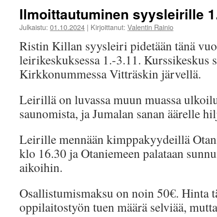
Ilmoittautuminen syysleirille 
Julkaistu:
01.10.2024
|
Kirjoittanut:
Valentin Rainio
Ristin Killan syysleiri pidetään tänä vu
leirikeskuksessa 1.-3.11. Kurssikeskus s
Kirkkonummessa Vitträskin järvellä.
Leirillä on luvassa muun muassa ulkoilua
saunomista, ja Jumalan sanan äärelle hil
Leirille mennään kimppakyydeillä Otan
klo 16.30 ja Otaniemeen palataan sunnu
aikoihin.
Osallistumismaksu on noin 50€. Hinta 
oppilaitostyön tuen määrä selviää, mutta 