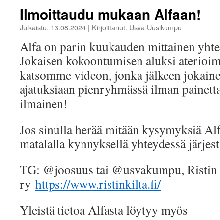
Ilmoittaudu mukaan Alfaan!
Julkaistu:
13.08.2024
|
Kirjoittanut:
Usva Uusikumpu
Alfa on parin kuukauden mittainen yht
Jokaisen kokoontumisen aluksi aterioi
katsomme videon, jonka jälkeen jokaine
ajatuksiaan pienryhmässä ilman painetta.
ilmainen!
Jos sinulla herää mitään kysymyksiä Alfa
matalalla kynnyksellä yhteydessä järjestä
TG: @joosuus tai @usvakumpu, Ristin 
ry
https://www.ristinkilta.fi/
Yleistä tietoa Alfasta löytyy myös