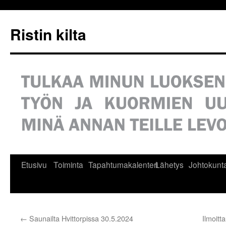
Siirry
sisältöön
Ristin kilta
Etusivu
Toiminta
Tapahtumakalenteri
Lähetys
Johtokunt
←
Saunailta Hvittorpissa 30.5.2024
Ilmoitt