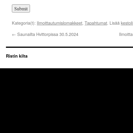
Kategoria(t):
Ilmoittautumislomakkeet
,
Tapahtumat
. Lisää
kestol
←
Saunailta Hvittorpissa 30.5.2024
Ilmoitt
Ristin kilta