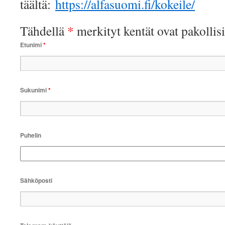
täältä:
https://alfasuomi.fi/kokeile/
Tähdellä
*
merkityt kentät ovat pakollis
Etunimi
*
Sukunimi
*
Puhelin
Sähköposti