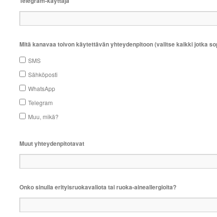
Telegram-käyttäjä
Mitä kanavaa toivon käytettävän yhteydenpitoon (valitse kaikki jotka sop
SMS
Sähköposti
WhatsApp
Telegram
Muu, mikä?
Muut yhteydenpitotavat
Onko sinulla erityisruokavaliota tai ruoka-aineallergioita?