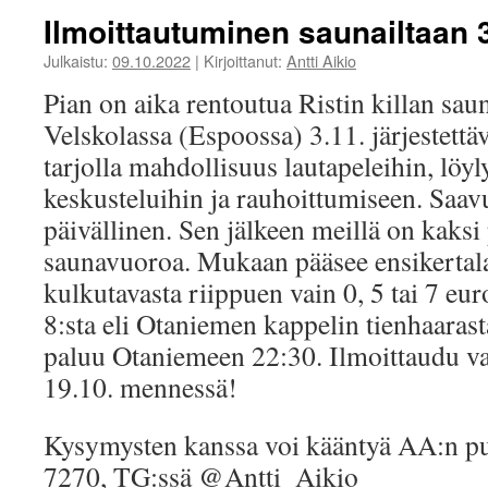
Ilmoittautuminen saunailtaan 
Julkaistu:
09.10.2022
|
Kirjoittanut:
Antti Aikio
Pian on aika rentoutua Ristin killan sau
Velskolassa (Espoossa) 3.11. järjestettä
tarjolla mahdollisuus lautapeleihin, löyl
keskusteluihin ja rauhoittumiseen. Saavu
päivällinen. Sen jälkeen meillä on kaksi
saunavuoroa. Mukaan pääsee ensikertala
kulkutavasta riippuen vain 0, 5 tai 7 eur
8:sta eli Otaniemen kappelin tienhaarast
paluu Otaniemeen 22:30. Ilmoittaudu va
19.10. mennessä!
Kysymysten kanssa voi kääntyä AA:n p
7270, TG:ssä @Antti_Aikio