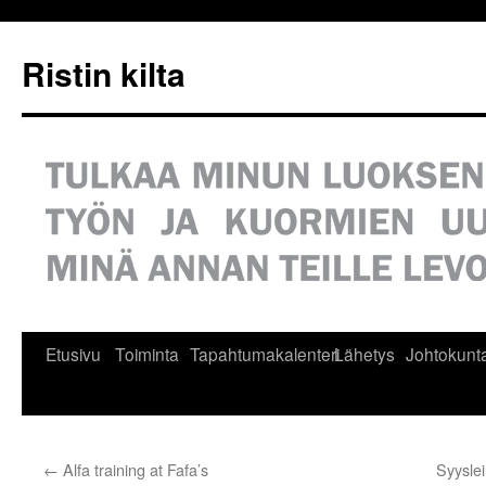
Siirry
sisältöön
Ristin kilta
Etusivu
Toiminta
Tapahtumakalenteri
Lähetys
Johtokunt
←
Alfa training at Fafa’s
Syyslei