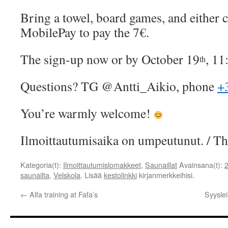
Bring a towel, board games, and either c
MobilePay to pay the 7€.
The sign-up now or by October 19
, 11
th
Questions? TG @Antti_Aikio, phone
+
You’re warmly welcome!
Ilmoittautumisaika on umpeutunut. / Th
Kategoria(t):
Ilmoittautumislomakkeet
,
Saunaillat
Avainsana(t):
saunailta
,
Velskola
. Lisää
kestolinkki
kirjanmerkkeihisi.
←
Alfa training at Fafa’s
Syyslei