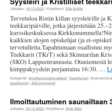
Syysleiri ja Kristilliset teekka
Julkaistu:
18.10.2022
|
Kirjoittanut:
Ella Anttila
Tervetuloa Ristin killan syysleirille ja Kri
teekkaripäiville, jotka järjestetään 25.–
kurssikeskuksessa Kirkkonummella!Nim
kaikkien alojen opiskelijat (ja ei-opiskel
tervetulleita.Tapahtumaan osallistuu m
Teekkarit (TKrT) sekä Skinnarilan Kristi
(SKO) Lappeenrannasta. Otaniemestä lei
kimppakyydein perjantaina 16:30. …
L
Kategoriat:
Ilmoittautumislomakkeet
,
Tapahtumat
|
Avainsanoin
tapahtumat
|
Jätä kommentti
Ilmoittautuminen saunailtaan 
Julkaistu:
09.10.2022
|
Kirjoittanut:
Antti Aikio