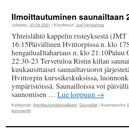
Ilmoittautuminen saunailtaan 
Julkaistu:
23.09.2021
|
Kirjoittanut:
Joel Honkamaa
Yhteislähtö kappelin risteyksestä (JMT 
16:15Päivällinen Hvittorpissa n. klo 17
hengailuaIltahartaus n. klo 21:10Paluu 
22:30-23 Tervetuloa Ristin killan saunai
kuukausittaiset saunailtavuorot järjestet
Hvittorpin kurssikeskuksissa, luonnonk
ympäristöissä. Saunailloissa voi päiväll
saunomisen …
Lue loppuun
→
Kategoriat:
Ilmoittautumislomakkeet
,
Saunaillat
|
Avainsanoina
I
kommentti