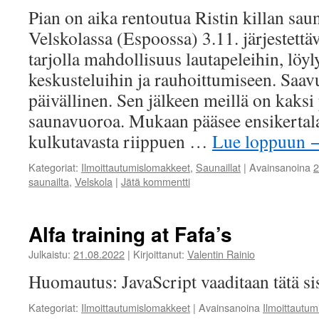
Pian on aika rentoutua Ristin killan sau
Velskolassa (Espoossa) 3.11. järjestettä
tarjolla mahdollisuus lautapeleihin, löyl
keskusteluihin ja rauhoittumiseen. Saavu
päivällinen. Sen jälkeen meillä on kaksi
saunavuoroa. Mukaan pääsee ensikertala
kulkutavasta riippuen …
Lue loppuun
Kategoriat:
Ilmoittautumislomakkeet
,
Saunaillat
|
Avainsanoina
2
saunailta
,
Velskola
|
Jätä kommentti
Alfa training at Fafa’s
Julkaistu:
21.08.2022
|
Kirjoittanut:
Valentin Rainio
Huomautus: JavaScript vaaditaan tätä sis
Kategoriat:
Ilmoittautumislomakkeet
|
Avainsanoina
Ilmoittautu