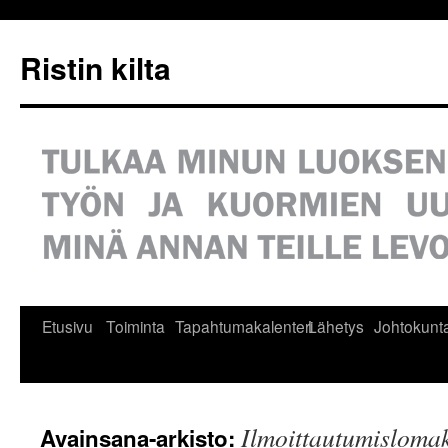
Siirry
sisältöön
Ristin kilta
Etusivu
Toiminta
Tapahtumakalenteri
Lähetys
Johtokunt
Ilmoittautumisloma
Avainsana-arkisto: