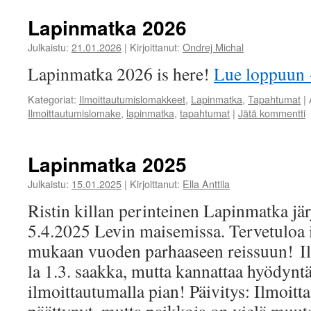
Lapinmatka 2026
Julkaistu:
21.01.2026
|
Kirjoittanut:
Ondrej Michal
Lapinmatka 2026 is here!
Lue loppuun
Kategoriat:
Ilmoittautumislomakkeet
,
Lapinmatka
,
Tapahtumat
|
Ilmoittautumislomake
,
lapinmatka
,
tapahtumat
|
Jätä kommentti
Lapinmatka 2025
Julkaistu:
15.01.2025
|
Kirjoittanut:
Ella Anttila
Ristin killan perinteinen Lapinmatka järj
5.4.2025 Levin maisemissa. Tervetuloa
mukaan vuoden parhaaseen reissuun! Il
la 1.3. saakka, mutta kannattaa hyödynt
ilmoittautumalla pian! Päivitys: Ilmoit