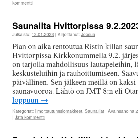
kommentti
Saunailta Hvittorpissa 9.2.202
Julkaistu:
13.01.2023
|
Kirjoittanut:
Joosua
Pian on aika rentoutua Ristin killan sau
Hvittorpissa Kirkkonummella 9.2. järjes
on tarjolla mahdollisuus lautapeleihin, l
keskusteluihin ja rauhoittumiseen. Saavu
päivällinen. Sen jälkeen meillä on kaksi
saunavuoroa. Lähtö on JMT 8:n eli O
loppuun
→
Kategoriat:
Ilmoittautumislomakkeet
,
Saunaillat
|
Avainsanoina
2
|
Jätä kommentti