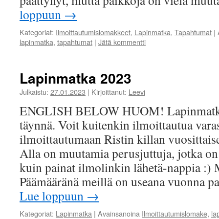
päättynyt, mutta paikkoja on vielä muut
loppuun
→
Kategoriat:
Ilmoittautumislomakkeet
,
Lapinmatka
,
Tapahtumat
|
lapinmatka
,
tapahtumat
|
Jätä kommentti
Lapinmatka 2023
Julkaistu:
27.01.2023
|
Kirjoittanut:
Leevi
ENGLISH BELOW HUOM! Lapinmatkan
täynnä. Voit kuitenkin ilmoittautua varas
ilmoittautumaan Ristin killan vuosittais
Alla on muutamia perusjuttuja, jotka on
kuin painat ilmolinkin lähetä-nappia :)
Päämääränä meillä on useana vuonna p
Lue loppuun
→
Kategoriat:
Lapinmatka
|
Avainsanoina
Ilmoittautumislomake
,
la