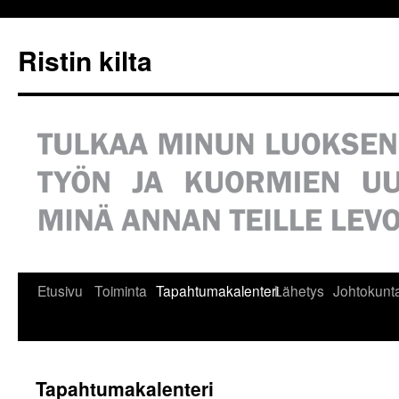
Siirry
sisältöön
Ristin kilta
Etusivu
Toiminta
Tapahtumakalenteri
Lähetys
Johtokunt
Tapahtumakalenteri