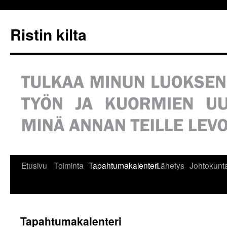
Siirry
sisältöön
Ristin kilta
Etusivu
Toiminta
Tapahtumakalenteri
Lähetys
Johtokunt
Tapahtumakalenteri