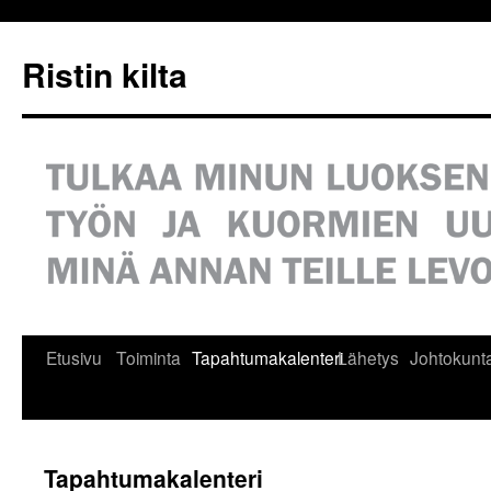
Siirry
sisältöön
Ristin kilta
Etusivu
Toiminta
Tapahtumakalenteri
Lähetys
Johtokunt
Tapahtumakalenteri