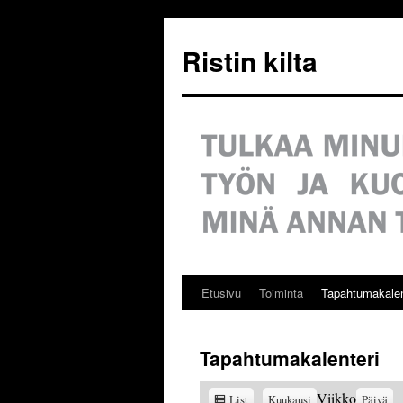
Siirry
sisältöön
Ristin kilta
Etusivu
Toiminta
Tapahtumakalen
Tapahtumakalenteri
View
Viikko
List
Kuukausi
Päivä