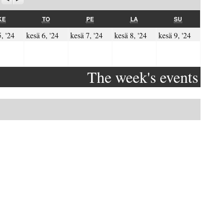
KESKIVIIKKO
TORSTAI
PERJANTAI
LAUANTAI
SUNNUNTAI
KE
TO
PE
LA
SU
024
05.06.2024
06.06.2024
07.06.2024
08.06.2024
09.06.
, '24
kesä 6, '24
kesä 7, '24
kesä 8, '24
kesä 9, '24
The week's events