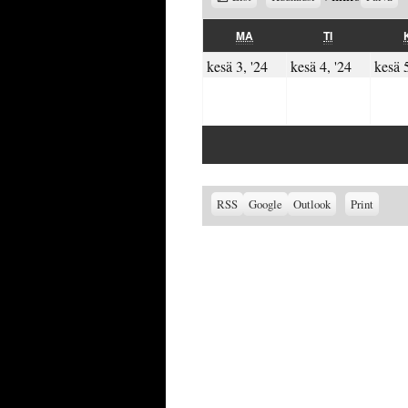
as
MAANANTAI
TIISTAI
MA
TI
03.06.2024
04.06.2
kesä 3, '24
kesä 4, '24
kesä 5
Subscribe
Subscribe
View
RSS
Google
Outlook
Print
in
in