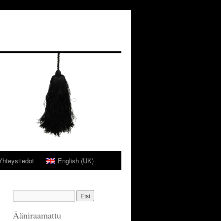
Yhteystiedot
English (UK)
Ääniraamattu