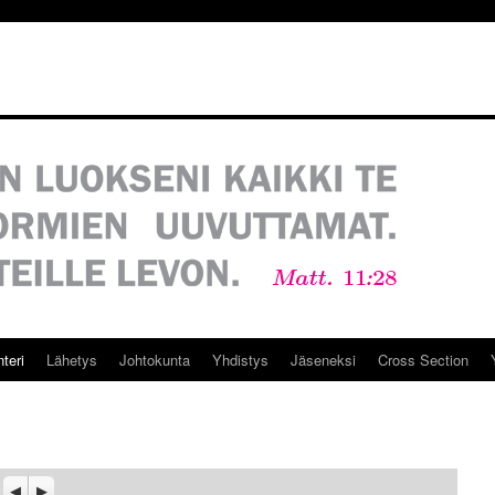
teri
Lähetys
Johtokunta
Yhdistys
Jäseneksi
Cross Section
Previous
Seuraava