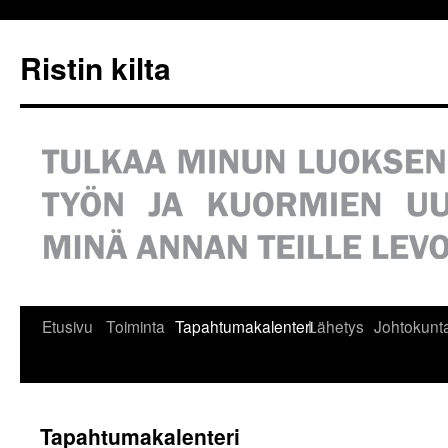
Siirry
sisältöön
Ristin kilta
Etusivu
Toiminta
Tapahtumakalenteri
Lähetys
Johtokunt
Tapahtumakalenteri