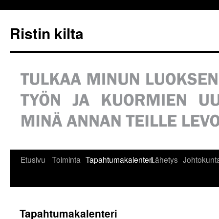
Siirry
sisältöön
Ristin kilta
Etusivu
Toiminta
Tapahtumakalenteri
Lähetys
Johtokunt
Tapahtumakalenteri