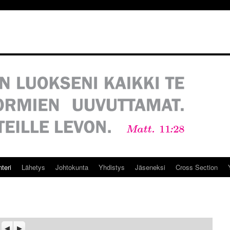
teri
Lähetys
Johtokunta
Yhdistys
Jäseneksi
Cross Section
Previous
Seuraava