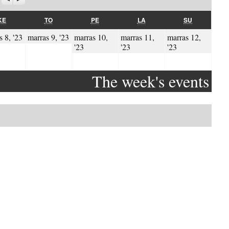
KESKIVIIKKO
TORSTAI
PERJANTAI
LAUANTAI
SUNNUNTAI
KE
TO
PE
LA
SU
.2023
08.11.2023
09.11.2023
s 8, '23
marras 9, '23
marras 10,
marras 11,
marras 12,
10.11.2023
11.11.2023
12.11.2023
'23
'23
'23
The week's events