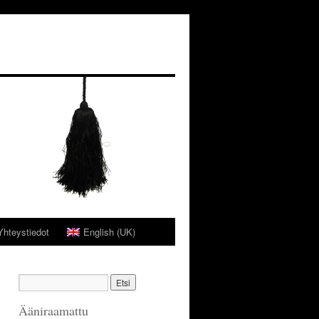
Yhteystiedot
English (UK)
Ääniraamattu