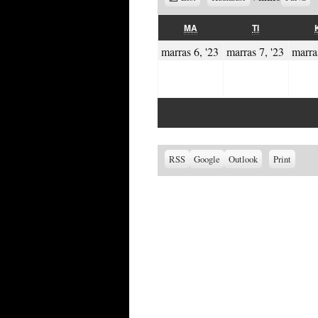
as
MAANANTAI
TIISTAI
MA
TI
06.11.2023
07.11
marras 6, '23
marras 7, '23
marra
Subscribe
Subscribe
View
RSS
Google
Outlook
Print
in
in