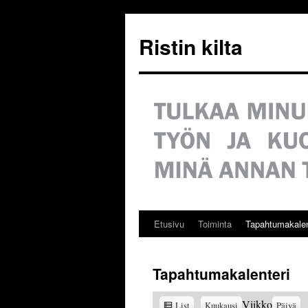
Siirry
sisältöön
Ristin kilta
Etusivu
Toiminta
Tapahtumakalen
Tapahtumakalenteri
View
Viikko
List
Kuukausi
Päivä