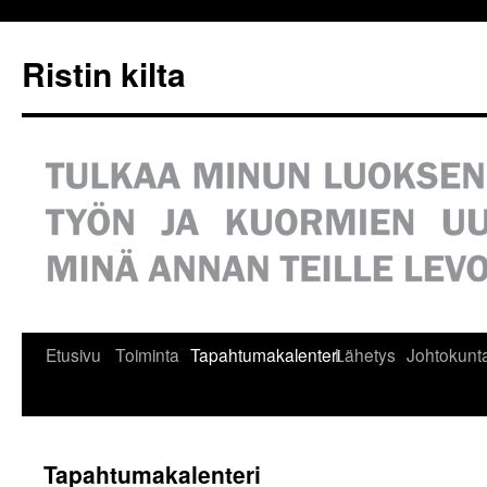
Siirry
sisältöön
Ristin kilta
Etusivu
Toiminta
Tapahtumakalenteri
Lähetys
Johtokunt
Tapahtumakalenteri