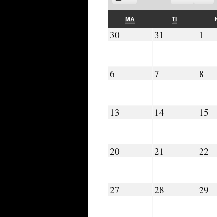
as
MAANANTAI
TIISTAI
MA
TI
30.10.2023
31.10.2023
01.
30
31
1
06.11.2023
07.11.2023
08.
6
7
8
13.11.2023
14.11.2023
15
13
14
15
20.11.2023
21.11.2023
22
20
21
22
27.11.2023
28.11.2023
29
27
28
29