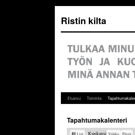
Siirry
sisältöön
Ristin kilta
Etusivu
Toiminta
Tapahtumakalen
Tapahtumakalenteri
View
Kuukausi
List
Viikko
Päivä