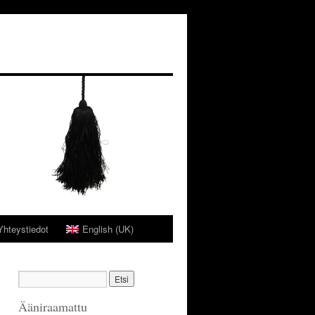
Yhteystiedot
English (UK)
Ääniraamattu