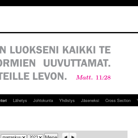
teri
Lähetys
Johtokunta
Yhdistys
Jäseneksi
Cross Section
Kuukausi
Vuosi
Previous
Seuraava