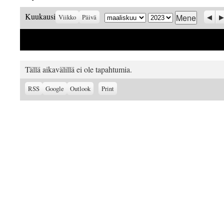
Kuukausi
Vuosi
Prev
S
Kuukausi
Viikko
Päivä
Tällä aikavälillä ei ole tapahtumia.
Subscribe
Subscribe
View
RSS
Google
Outlook
Print
in
in