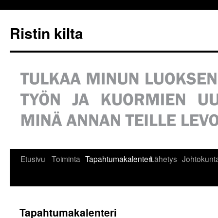
Siirry
sisältöön
Ristin kilta
Etusivu
Toiminta
Tapahtumakalenteri
Lähetys
Johtokunt
Tapahtumakalenteri