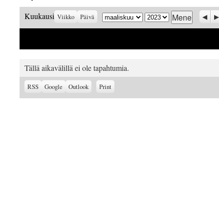
Kuukausi
Vuosi
Prev
S
Kuukausi
Viikko
Päivä
Tällä aikavälillä ei ole tapahtumia.
Subscribe
Subscribe
View
RSS
Google
Outlook
Print
in
in