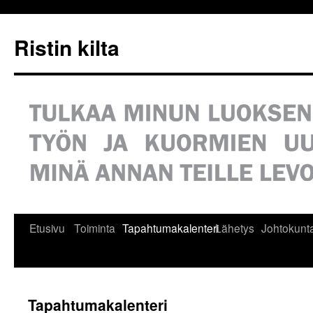
Siirry
sisältöön
Ristin kilta
Etusivu
Toiminta
Tapahtumakalenteri
Lähetys
Johtokunt
Tapahtumakalenteri