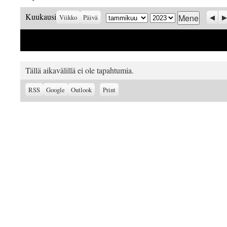
Kuukausi
Vuosi
Prev
S
Kuukausi
Viikko
Päivä
Tällä aikavälillä ei ole tapahtumia.
Subscribe
Subscribe
View
RSS
Google
Outlook
Print
in
in