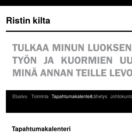
Siirry
sisältöön
Ristin kilta
Etusivu
Toiminta
Tapahtumakalenteri
Lähetys
Johtokunt
Tapahtumakalenteri