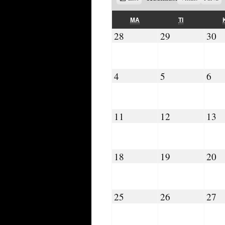
as
MAANANTAI
TIISTAI
MA
TI
28.08.2023
29.08.2023
30
28
29
30
04.09.2023
05.09.2023
06.
4
5
6
11.09.2023
12.09.2023
13
11
12
13
18.09.2023
19.09.2023
20
18
19
20
25.09.2023
26.09.2023
27
25
26
27