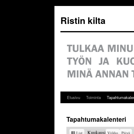
Siirry
sisältöön
Ristin kilta
Etusivu
Toiminta
Tapahtumakalen
Tapahtumakalenteri
View
Kuukausi
List
Viikko
Päivä