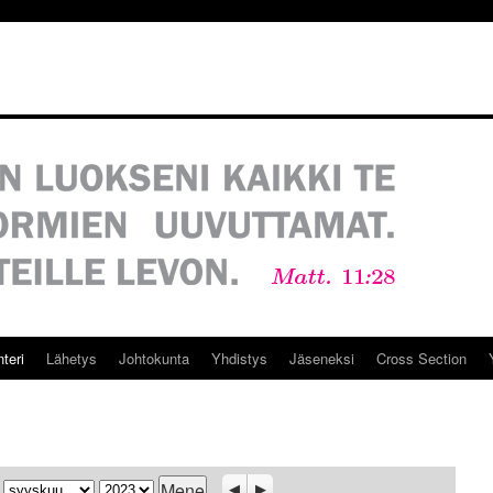
teri
Lähetys
Johtokunta
Yhdistys
Jäseneksi
Cross Section
Kuukausi
Vuosi
Previous
Seuraava