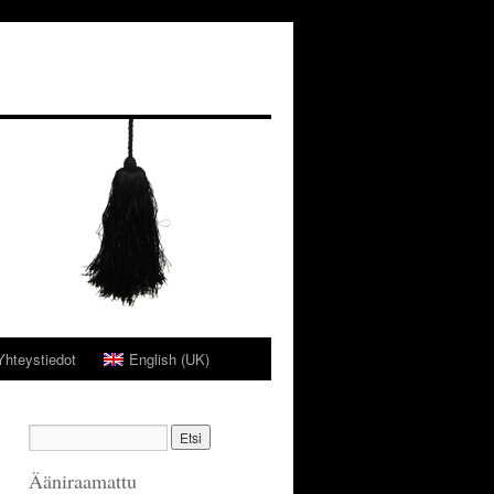
Yhteystiedot
English (UK)
Ääniraamattu