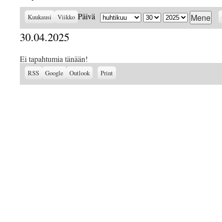
Kuukausi
Päivä
Vuosi
Päivä
Kuukausi
Viikko
30.04.2025
Ei tapahtumia tänään!
Subscribe
Subscribe
View
RSS
Google
Outlook
Print
in
in