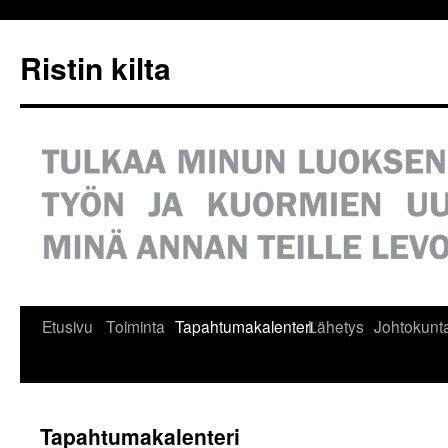
Siirry
sisältöön
Ristin kilta
Etusivu
Toiminta
Tapahtumakalenteri
Lähetys
Johtokunt
Tapahtumakalenteri