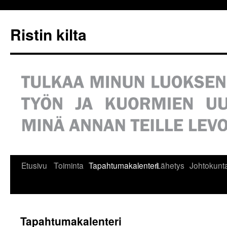
Siirry
sisältöön
Ristin kilta
Etusivu
Toiminta
Tapahtumakalenteri
Lähetys
Johtokunt
Tapahtumakalenteri