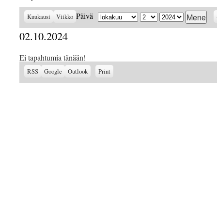
Kuukausi
Päivä
Vuosi
Päivä
Kuukausi
Viikko
02.10.2024
Ei tapahtumia tänään!
Subscribe
Subscribe
View
RSS
Google
Outlook
Print
in
in