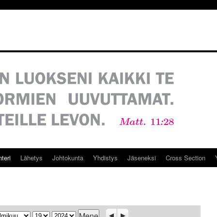
teri
Lähetys
Johtokunta
Yhdistys
Jäseneksi
Cross Section
ukausi
Päivä
Vuosi
Previous
Seuraava