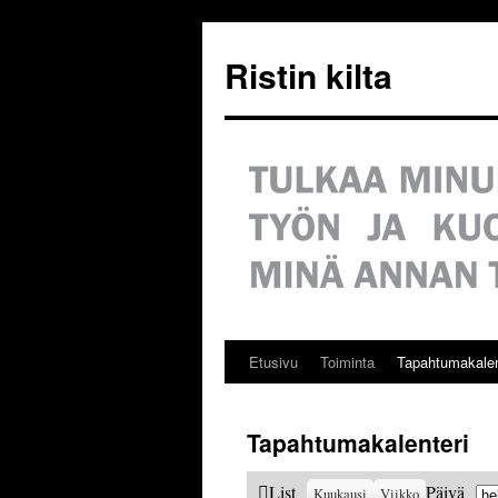
Siirry
sisältöön
Ristin kilta
Etusivu
Toiminta
Tapahtumakalen
Tapahtumakalenteri
Ku
View
List
Päivä
Kuukausi
Viikko