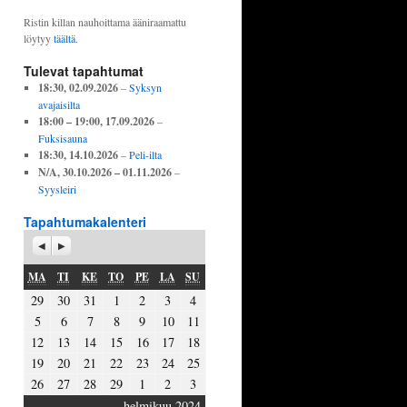
Ristin killan nauhoittama ääniraamattu
löytyy
täältä
.
Tulevat tapahtumat
18:30,
02.09.2026
–
Syksyn
avajaisilta
18:00
–
19:00
,
17.09.2026
–
Fuksisauna
18:30,
14.10.2026
–
Peli-ilta
N/A,
30.10.2026
–
01.11.2026
–
Syysleiri
Tapahtumakalenteri
P
S
r
e
e
u
MAANANTAI
TIISTAI
KESKIVIIKKO
TORSTAI
PERJANTAI
LAUANTAI
SUNNUNTAI
MA
TI
KE
TO
PE
LA
SU
v
r
i
a
29.01.2024
30.01.2024
31.01.2024
01.02.2024
02.02.2024
03.02.2024
04.02.2024
29
30
31
1
2
3
4
o
a
05.02.2024
06.02.2024
07.02.2024
08.02.2024
09.02.2024
10.02.2024
11.02.2024
5
u
v
6
7
8
9
10
11
s
a
12.02.2024
13.02.2024
14.02.2024
15.02.2024
16.02.2024
17.02.2024
18.02.2024
12
13
14
15
16
17
18
19.02.2024
20.02.2024
21.02.2024
22.02.2024
23.02.2024
24.02.2024
25.02.2024
19
20
21
22
23
24
25
26.02.2024
27.02.2024
28.02.2024
29.02.2024
01.03.2024
02.03.2024
03.03.2024
26
27
28
29
1
2
3
helmikuu 2024