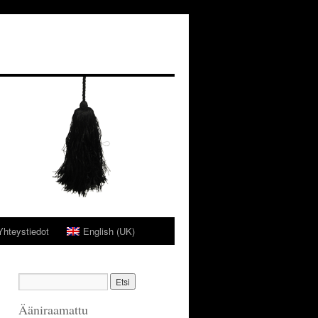
Yhteystiedot
English (UK)
Ääniraamattu