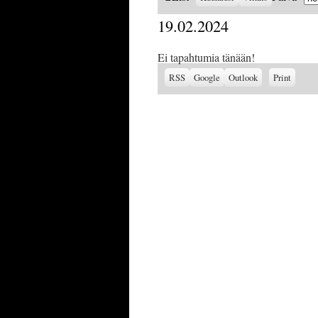
as
19.02.2024
Ei tapahtumia tänään!
Subscribe
Subscribe
View
RSS
Google
Outlook
Print
in
in