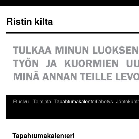
Siirry
sisältöön
Ristin kilta
Etusivu
Toiminta
Tapahtumakalenteri
Lähetys
Johtokunt
Tapahtumakalenteri