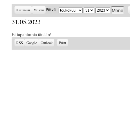
Kuukausi
Päivä
Vuosi
Päivä
Kuukausi
Viikko
31.05.2023
Ei tapahtumia tänään!
Subscribe
Subscribe
View
RSS
Google
Outlook
Print
in
in