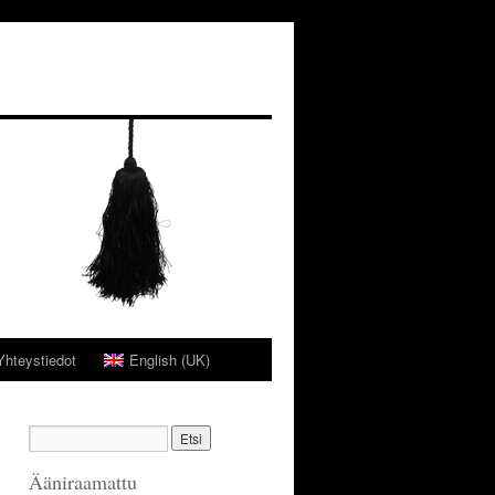
Yhteystiedot
English (UK)
Ääniraamattu