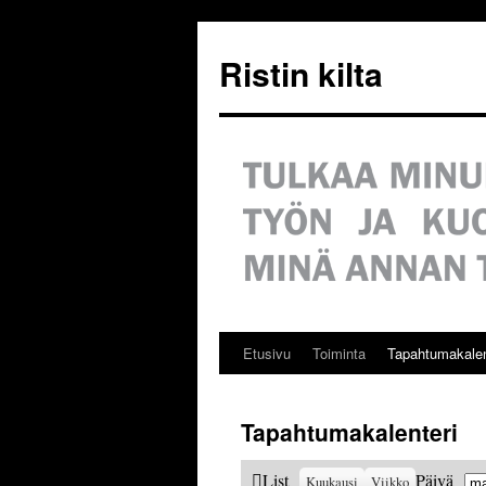
Siirry
sisältöön
Ristin kilta
Etusivu
Toiminta
Tapahtumakalen
Tapahtumakalenteri
Ku
View
List
Päivä
Kuukausi
Viikko