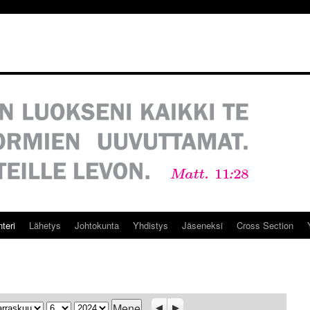
teri
Lähetys
Johtokunta
Yhdistys
Jäseneksi
Cross Section
ukausi
Päivä
Vuosi
Previous
Seuraava