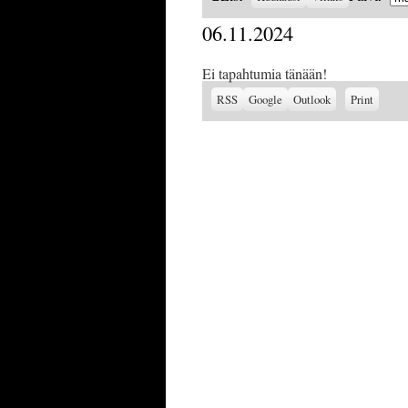
as
06.11.2024
Ei tapahtumia tänään!
Subscribe
Subscribe
View
RSS
Google
Outlook
Print
in
in