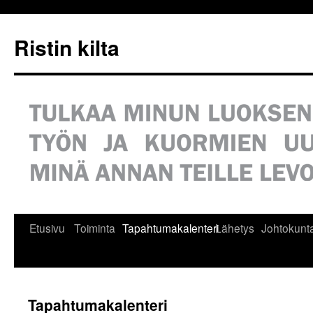
Siirry
sisältöön
Ristin kilta
Etusivu
Toiminta
Tapahtumakalenteri
Lähetys
Johtokunt
Tapahtumakalenteri