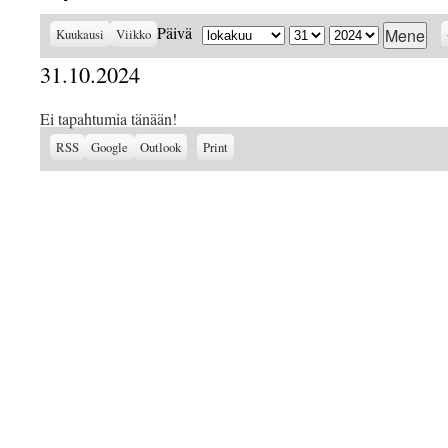
Kuukausi
Päivä
Vuosi
Päivä
Kuukausi
Viikko
31.10.2024
Ei tapahtumia tänään!
Subscribe
Subscribe
View
RSS
Google
Outlook
Print
in
in