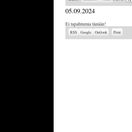
as
05.09.2024
Ei tapahtumia tänään!
Subscribe
Subscribe
View
RSS
Google
Outlook
Print
in
in