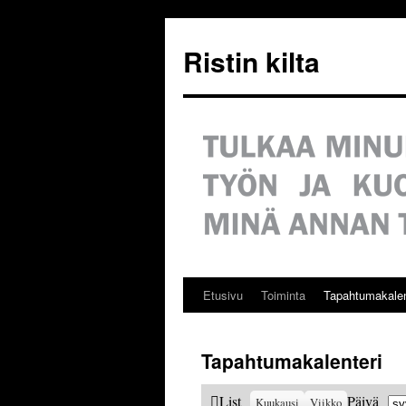
Siirry
sisältöön
Ristin kilta
Etusivu
Toiminta
Tapahtumakalen
Tapahtumakalenteri
Ku
View
List
Päivä
Kuukausi
Viikko