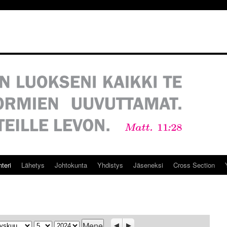
teri
Lähetys
Johtokunta
Yhdistys
Jäseneksi
Cross Section
ukausi
Päivä
Vuosi
Previous
Seuraava