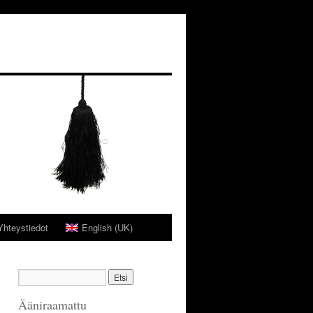
Yhteystiedot
English (UK)
Ääniraamattu