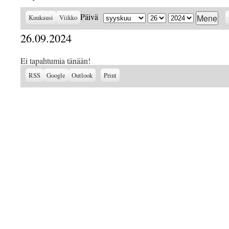
Kuukausi
Päivä
Vuosi
Päivä
Kuukausi
Viikko
26.09.2024
Ei tapahtumia tänään!
Subscribe
Subscribe
View
RSS
Google
Outlook
Print
in
in