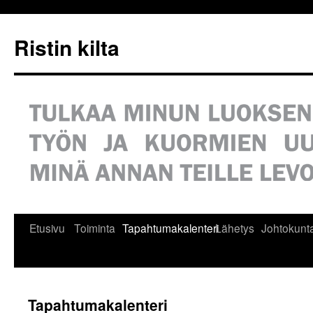
Siirry
sisältöön
Ristin kilta
Etusivu
Toiminta
Tapahtumakalenteri
Lähetys
Johtokunt
Tapahtumakalenteri