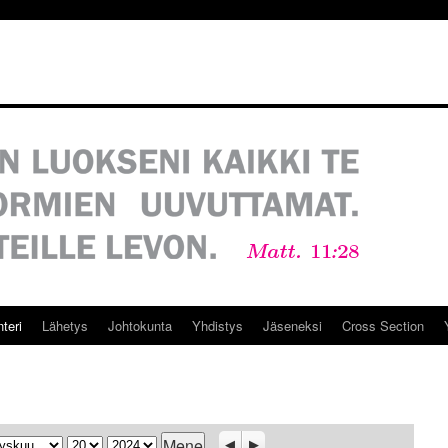
teri
Lähetys
Johtokunta
Yhdistys
Jäseneksi
Cross Section
ukausi
Päivä
Vuosi
Previous
Seuraava