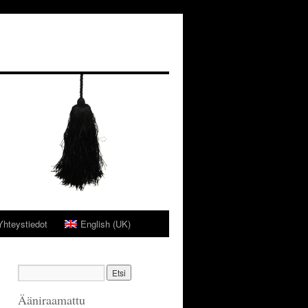
Yhteystiedot
English (UK)
Ääniraamattu