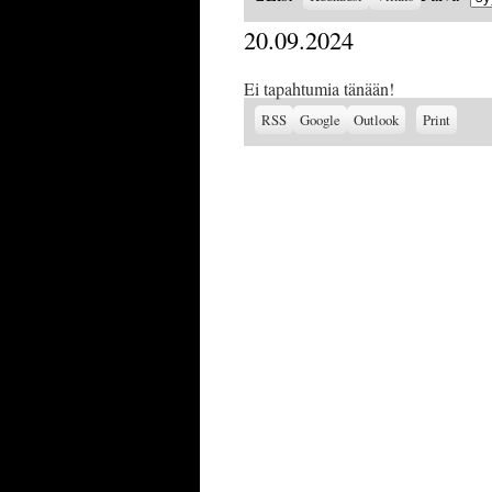
as
20.09.2024
Ei tapahtumia tänään!
Subscribe
Subscribe
View
RSS
Google
Outlook
Print
in
in