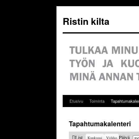
Siirry
sisältöön
Ristin kilta
Etusivu
Toiminta
Tapahtumakalen
Tapahtumakalenteri
Ku
View
List
Päivä
Kuukausi
Viikko