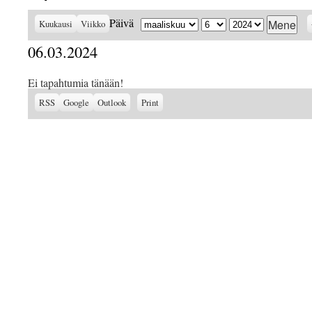
Kuukausi
Päivä
Vuosi
Päivä
Kuukausi
Viikko
06.03.2024
Ei tapahtumia tänään!
Subscribe
Subscribe
View
RSS
Google
Outlook
Print
in
in