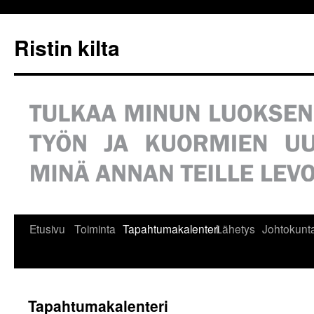
Siirry
sisältöön
Ristin kilta
Etusivu
Toiminta
Tapahtumakalenteri
Lähetys
Johtokunt
Tapahtumakalenteri