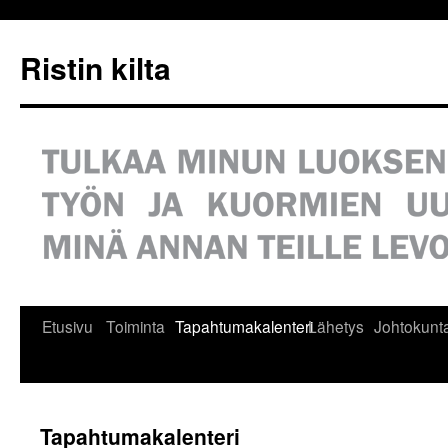
Siirry
sisältöön
Ristin kilta
Etusivu
Toiminta
Tapahtumakalenteri
Lähetys
Johtokunt
Tapahtumakalenteri