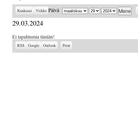
Kuukausi
Päivä
Vuosi
Päivä
Kuukausi
Viikko
29.03.2024
Ei tapahtumia tänään!
Subscribe
Subscribe
View
RSS
Google
Outlook
Print
in
in