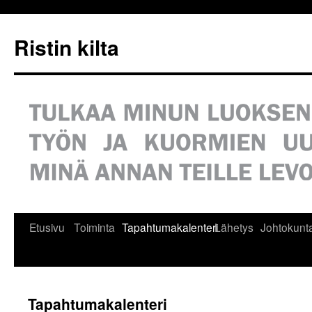
Siirry
sisältöön
Ristin kilta
Etusivu
Toiminta
Tapahtumakalenteri
Lähetys
Johtokunt
Tapahtumakalenteri