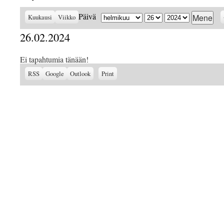
Kuukausi
Päivä
Vuosi
Päivä
Kuukausi
Viikko
26.02.2024
Ei tapahtumia tänään!
Subscribe
Subscribe
View
RSS
Google
Outlook
Print
in
in