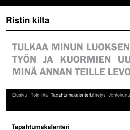
Siirry
sisältöön
Ristin kilta
Etusivu
Toiminta
Tapahtumakalenteri
Lähetys
Johtokunt
Tapahtumakalenteri