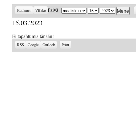
Kuukausi
Päivä
Vuosi
Päivä
Kuukausi
Viikko
15.03.2023
Ei tapahtumia tänään!
Subscribe
Subscribe
View
RSS
Google
Outlook
Print
in
in