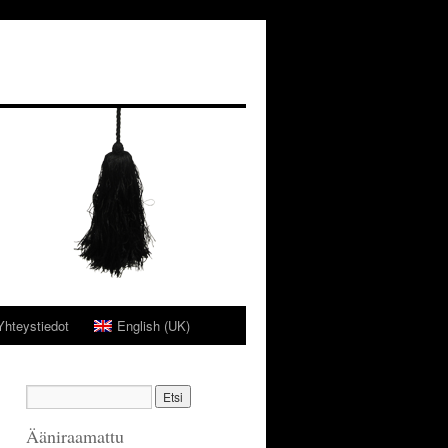
Yhteystiedot
English (UK)
Ääniraamattu