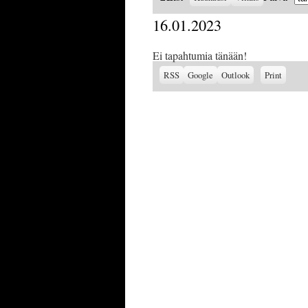
as
16.01.2023
Ei tapahtumia tänään!
Subscribe
Subscribe
View
RSS
Google
Outlook
Print
in
in