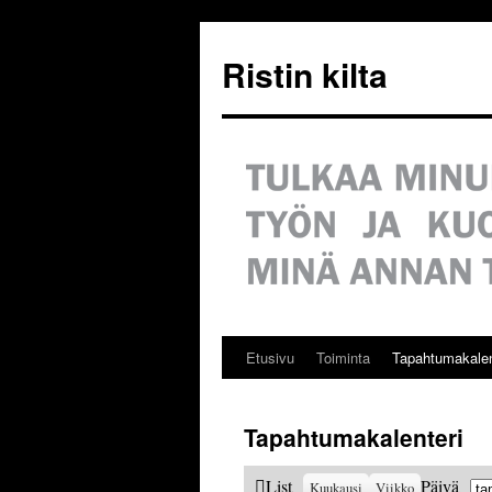
Siirry
sisältöön
Ristin kilta
Etusivu
Toiminta
Tapahtumakalen
Tapahtumakalenteri
Ku
View
List
Päivä
Kuukausi
Viikko