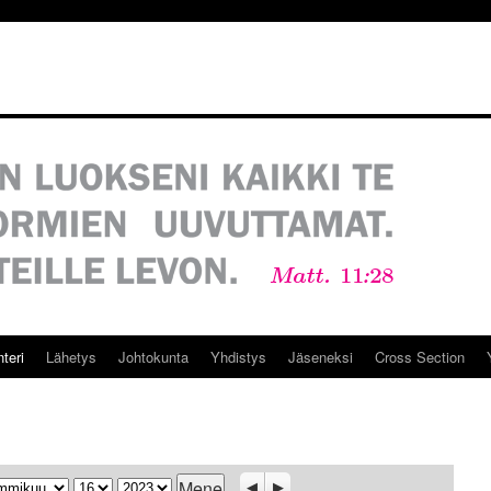
teri
Lähetys
Johtokunta
Yhdistys
Jäseneksi
Cross Section
ukausi
Päivä
Vuosi
Previous
Seuraava