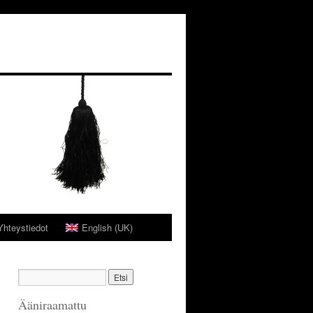
Yhteystiedot
English (UK)
Ääniraamattu