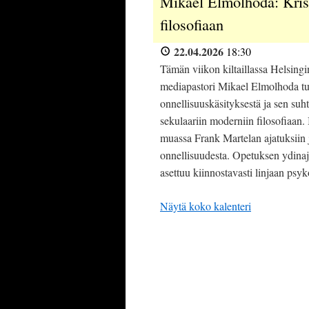
Mikael Elmolhoda: Krist
filosofiaan
22.04.2026
18:30
Tämän viikon kiltaillassa Helsing
mediapastori Mikael Elmolhoda tu
onnellisuuskäsityksestä ja sen suh
sekulaariin moderniin filosofiaan
muassa Frank Martelan ajatuksiin 
onnellisuudesta. Opetuksen ydinaj
asettuu kiinnostavasti linjaan psyk
Näytä koko kalenteri