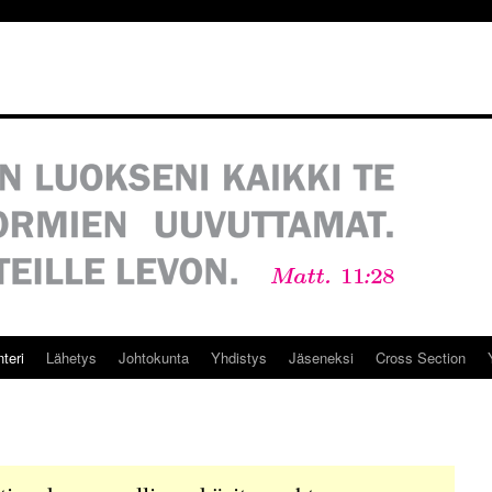
teri
Lähetys
Johtokunta
Yhdistys
Jäseneksi
Cross Section