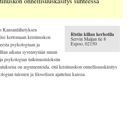
inuskon onnellisuuskäsitys suhteessa
in Kansanlähetyksen
Ristin killan kerhotila
lee kertomaan kristinuskon
Servin Maijan tie 8
Espoo
,
02150
teesta psykologiaan ja
. Illan aikana syvennytään muun
ja psykologian tutkimustuloksiin
atuksena on argumentoida, että kristinuskon onnellisuuskäsitys
ologian tulosten ja filosofisen ajattelun kanssa.