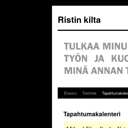
Siirry
sisältöön
Ristin kilta
Etusivu
Toiminta
Tapahtumakalen
Tapahtumakalenteri