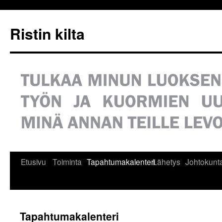
Siirry
sisältöön
Ristin kilta
Etusivu
Toiminta
Tapahtumakalenteri
Lähetys
Johtokunt
Tapahtumakalenteri