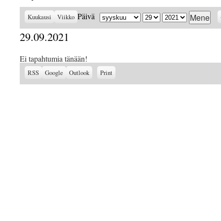
Kuukausi
Päivä
Vuosi
Päivä
Kuukausi
Viikko
29.09.2021
Ei tapahtumia tänään!
Subscribe
Subscribe
View
RSS
Google
Outlook
Print
in
in