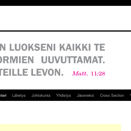
teri
Lähetys
Johtokunta
Yhdistys
Jäseneksi
Cross Section