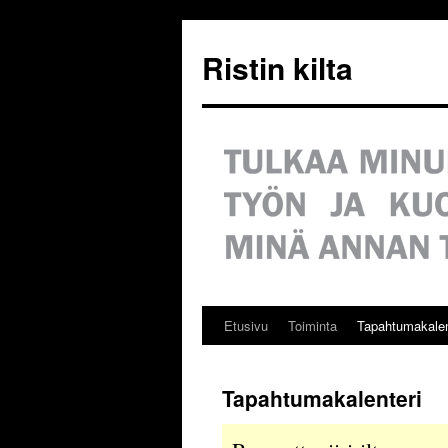
Siirry
sisältöön
Ristin kilta
Etusivu
Toiminta
Tapahtumakalen
Tapahtumakalenteri