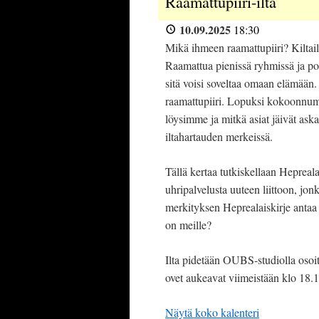
Raamattupiiri-ilta
10.09.2025
18:30
Mikä ihmeen raamattupiiri? Kiltail
Raamattua pienissä ryhmissä ja poh
sitä voisi soveltaa omaan elämään.
raamattupiiri. Lopuksi kokoonn
löysimme ja mitkä asiat jäivät aska
iltahartauden merkeissä.
Tällä kertaa tutkiskellaan Hepreala
uhripalvelusta uuteen liittoon, jon
merkityksen Heprealaiskirje antaa 
on meille?
Ilta pidetään OUBS-studiolla osoit
ovet aukeavat viimeistään klo 18.1
Näytä koko kalenteri