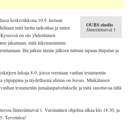
lassa keskiviikkona 10.9. luetaan
OUBS studio
ditaan mitä luettu tarkoittaa ja miten
Jämeräntaival 1
 Kyseessä on siis yhdenlainen
umme jakamaan, mitä lukemastamme
rruttamaan. Ilta jatkuu tämän jälkeen tuttuun tapaan iltapalan ja
iskirjeen lukuja 8-9, joissa verrataan vanhan testamentin
ka ylipappina ja täydellisenä uhrina on Jeesus. Minkälaisen
vanhan testamentin jumalanpalvelukselle ja mitä sanottavaa tällä
teessa Jämeräntaival 1. Varsinainen ohjelma alkaa klo 18.30, ja
5. Tervetuloa!