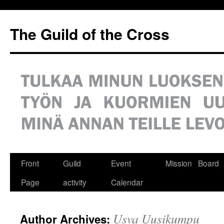
Siirry
sisältöön
The Guild of the Cross
Front
Guild
Event
Mission
Board
Page
activity
Calendar
Usva Uusikumpu
Author Archives: