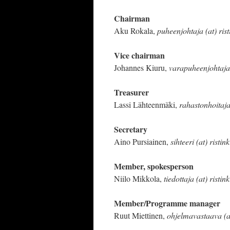
Chairman
Aku Rokala,
puheenjohtaja (at) risti
Vice chairman
Johannes Kiuru,
varapuheenjohtaja (a
Treasurer
Lassi Lähteenmäki,
rahastonhoitaja (
Secretary
Aino Pursiainen,
sihteeri (at) ristinki
Member, spokesperson
Niilo Mikkola,
tiedottaja (at) ristinki
Member/Programme manager
Ruut Miettinen,
ohjelmavastaava (at)