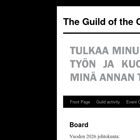
Siirry
sisältöön
The Guild of the
Front Page
Guild activity
Event 
Board
Vuoden 2026 johtokunta: