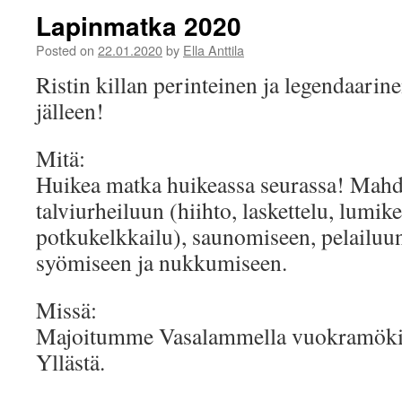
Lapinmatka 2020
Posted on
22.01.2020
by
Ella Anttila
Ristin killan perinteinen ja legendaarin
jälleen!
Mitä:
Huikea matka huikeassa seurassa! Mahd
talviurheiluun (hiihto, laskettelu, lumike
potkukelkkailu), saunomiseen, pelailuun
syömiseen ja nukkumiseen.
Missä:
Majoitumme Vasalammella vuokramökiss
Yllästä.