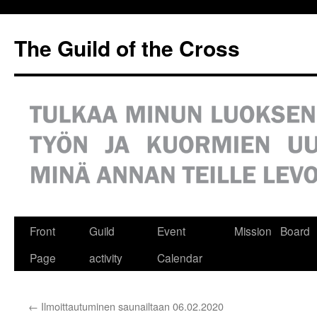
Siirry
sisältöön
The Guild of the Cross
Front
Guild
Event
Mission
Board
Page
activity
Calendar
←
Ilmoittautuminen saunailtaan 06.02.2020