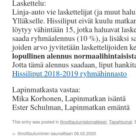
Laskettelu:
Linja-auto vie laskettelijat (ja muut halu
Ylläkselle. Hissiliput eivät kuulu matka
löytyy vähintään 15, jotka haluavat lask
saada ryhmäalennus (10 %), ja lisäksi 
joiden arvo jyvitetään laskettelijoiden k
lopullinen alennus normaalihintaisista
Jotta tämä alennus saadaan, liput hankita
Hissiliput 2018-2019 ryhmähinnasto
Lapinmatkasta vastaa:
Mika Korhonen, Lapinmatkan isäntä
Ester Schulman, Lapinmatkan emäntä
This entry was posted in
Ilmoittautumislomakkeet
,
Tapahtumat
.
←
Ilmoittautuminen saunailtaan 06.02.2020