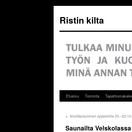
Siirry
sisältöön
Ristin kilta
Etusivu
Toiminta
Tapahtumakalen
←
Ilmoittautuminen syysleirille 20.–22.1
Saunailta Velskolassa 