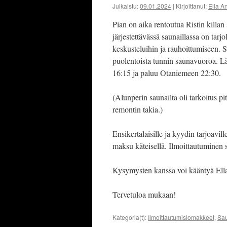
Julkaistu:
09.01.2024
|
Kirjoittanut:
Ella An
Pian on aika rentoutua Ristin killan
järjestettävässä saunaillassa on tarj
keskusteluihin ja rauhoittumiseen. S
puolentoista tunnin saunavuoroa. L
16:15 ja paluu Otaniemeen 22:30.
(Alunperin saunailta oli tarkoitus pi
remontin takia.)
Ensikertalaisille ja kyydin tarjoavill
maksu käteisellä. Ilmoittautuminen 
Kysymysten kanssa voi kääntyä Ell
Tervetuloa mukaan!
Kategoria(t):
Ilmoittautumislomakkeet
,
Sau