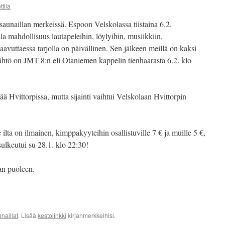
ttila
 saunaillan merkeissä. Espoon Velskolassa tiistaina 6.2.
olla mahdollisuus lautapeleihin, löylyihin, musiikkiin,
aavuttaessa tarjolla on päivällinen. Sen jälkeen meillä on kaksi
ähtö on JMT 8:n eli Otaniemen kappelin tienhaarasta 6.2. klo
tää Hvittorpissa, mutta sijainti vaihtui Velskolaan Hvittorpin
e ilta on ilmainen, kimppakyyteihin osallistuville 7 € ja muille 5 €,
sulkeutui su 28.1. klo 22:30!
an puoleen.
naillat
. Lisää
kestolinkki
kirjanmerkkeihisi.