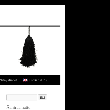
Yhteystiedot
English (UK)
Ääniraamattu