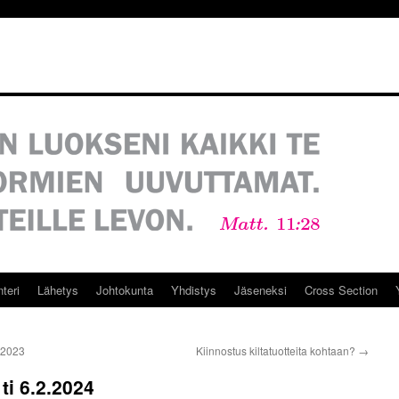
teri
Lähetys
Johtokunta
Yhdistys
Jäseneksi
Cross Section
0.2023
Kiinnostus kiltatuotteita kohtaan?
→
ti 6.2.2024