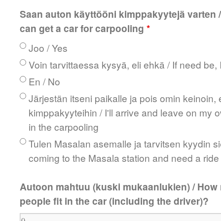
Saan auton käyttööni kimppakyytejä varten /
can get a car for carpooling
*
Joo / Yes
Voin tarvittaessa kysyä, eli ehkä / If need be
En / No
Järjestän itseni paikalle ja pois omin keinoin, e
kimppakyyteihin / I'll arrive and leave on my o
in the carpooling
Tulen Masalan asemalle ja tarvitsen kyydin sie
coming to the Masala station and need a ride
Autoon mahtuu (kuski mukaanlukien) / How
people fit in the car (including the driver)?