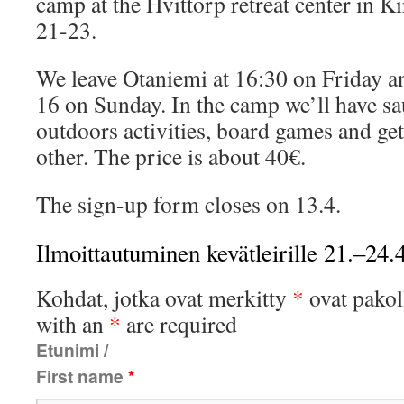
camp at the Hvittorp retreat center in 
21-23.
We leave Otaniemi at 16:30 on Friday a
16 on Sunday. In the camp we’ll have sa
outdoors activities, board games and ge
other. The price is about 40€.
The sign-up form closes on 13.4.
Ilmoittautuminen kevätleirille 21.–24.
Kohdat, jotka ovat merkitty
*
ovat pakol
with an
*
are required
Etunimi /
First name
*