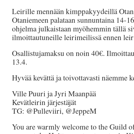
Leirille mennään kimppakyydeillä Otani
Otaniemeen palataan sunnuntaina 14-16 
ohjelma julkaistaan myöhemmin tällä siv
ilmoittautuneille leirimeilissä ennen leir
Osallistujamaksu on noin 40€. Ilmoitta
13.4.
Hyvää kevättä ja toivottavasti näemme ke
Ville Puuri ja Jyri Maanpää
Kevätleirin järjestäjät
TG: @Pulleviiri, @JeppeM
You are warmly welcome to the Guild of