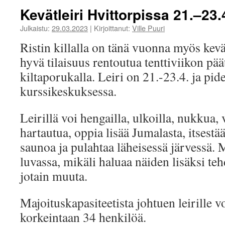
Kevätleiri Hvittorpissa 21.–23
Julkaistu:
29.03.2023
|
Kirjoittanut:
Ville Puuri
Ristin killalla on tänä vuonna myös kevä
hyvä tilaisuus rentoutua tenttiviikon pää
kiltaporukalla. Leiri on 21.-23.4. ja pid
kurssikeskuksessa.
Leirillä voi hengailla, ulkoilla, nukkua, 
hartautua, oppia lisää Jumalasta, itsestää
saunoa ja pulahtaa läheisessä järvessä.
luvassa, mikäli haluaa näiden lisäksi teh
jotain muuta.
Majoituskapasiteetista johtuen leirille vo
korkeintaan 34 henkilöä.