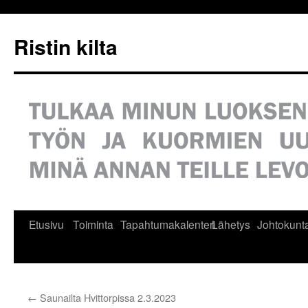
Siirry
sisältöön
Ristin kilta
Etusivu
Toiminta
Tapahtumakalenteri
Lähetys
Johtokunt
←
Saunailta Hvittorpissa 2.3.2023