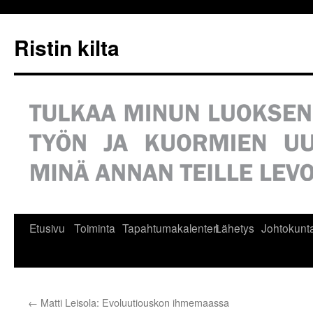
Siirry
sisältöön
Ristin kilta
Etusivu
Toiminta
Tapahtumakalenteri
Lähetys
Johtokunt
←
Matti Leisola: Evoluutiouskon ihmemaassa