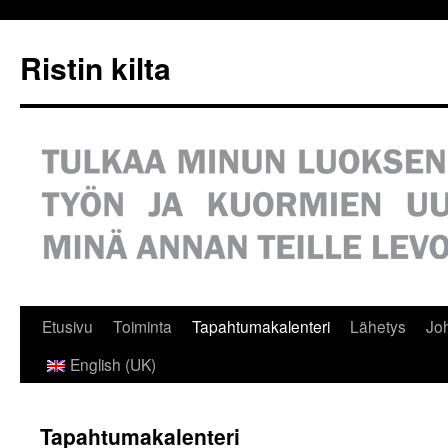
Siirry
sisältöön
Ristin kilta
Etusivu
Toiminta
Tapahtumakalenteri
Lähetys
Jo
English (UK)
Tapahtumakalenteri