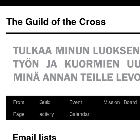
Siirry
sisältöön
The Guild of the Cross
Front
Guild
Event
Mission
Board
Page
activity
Calendar
Email lists