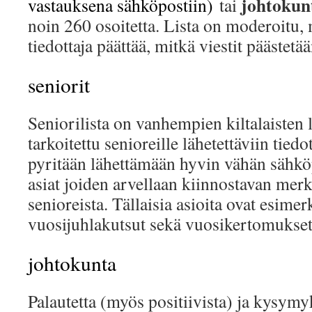
johtokun
vastauksena sähköpostiin)
tai
noin 260 osoitetta. Lista on moderoitu, m
tiedottaja päättää, mitkä viestit päästetään
seniorit
Seniorilista on vanhempien kiltalaisten l
tarkoitettu senioreille lähetettäviin tiedo
pyritään lähettämään hyvin vähän sähköp
asiat joiden arvellaan kiinnostavan merk
senioreista. Tällaisia asioita ovat esimer
vuosijuhlakutsut sekä vuosikertomukset
johtokunta
Palautetta (myös positiivista) ja kysymyk