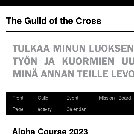
Siirry
sisältöön
The Guild of the Cross
Front
Guild
Event
Mission
Board
Page
activity
Calendar
Alpha Course 2023