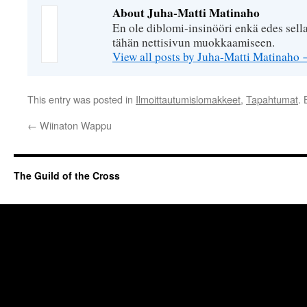
About Juha-Matti Matinaho
En ole diblomi-insinööri enkä edes sell
tähän nettisivun muokkaamiseen.
View all posts by Juha-Matti Matinaho
This entry was posted in
Ilmoittautumislomakkeet
,
Tapahtumat
.
←
Wiinaton Wappu
The Guild of the Cross