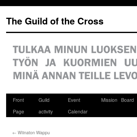
Siirry
sisältöön
The Guild of the Cross
Front
Guild
Event
Mission
Board
Page
activity
Calendar
←
Wiinaton Wappu