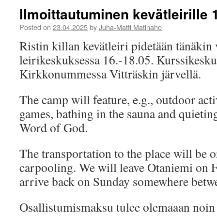
Ilmoittautuminen kevätleirille
Posted on
23.04.2025
by
Juha-Matti Matinaho
Ristin killan kevätleiri pidetään tänäki
leirikeskuksessa 16.-18.05. Kurssikeskus
Kirkkonummessa Vitträskin järvellä.
The camp will feature, e.g., outdoor activ
games, bathing in the sauna and quieti
Word of God.
The transportation to the place will be 
carpooling. We will leave Otaniemi on F
arrive back on Sunday somewhere betwe
Osallistumismaksu tulee olemaaan noin