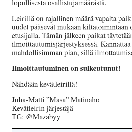
lopullisesta osallistujamäärästä.
Leirillä on rajallinen määrä vapaita paik
uudet pääsevät mukaan kiltatoimintaan o
etusijalla. Tämän jälkeen paikat täytetää
ilmoittautumisjärjestyksessä. Kannattaa 
mahdollisimman pian, sillä ilmottaumisa
Ilmoittautuminen on sulkeutunut!
Nähdään kevätleirillä!
Juha-Matti ”Masa” Matinaho
Kevätleirin järjestäjä
TG: @Mazabyy