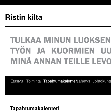
Siirry
sisältöön
Ristin kilta
Etusivu
Toiminta
Tapahtumakalenteri
Lähetys
Johtokunt
Tapahtumakalenteri