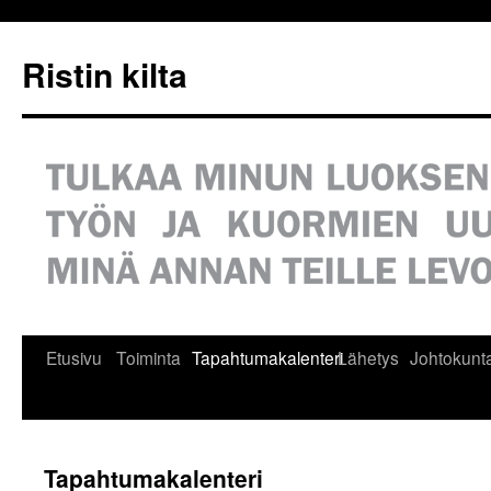
Siirry
sisältöön
Ristin kilta
Etusivu
Toiminta
Tapahtumakalenteri
Lähetys
Johtokunt
Tapahtumakalenteri