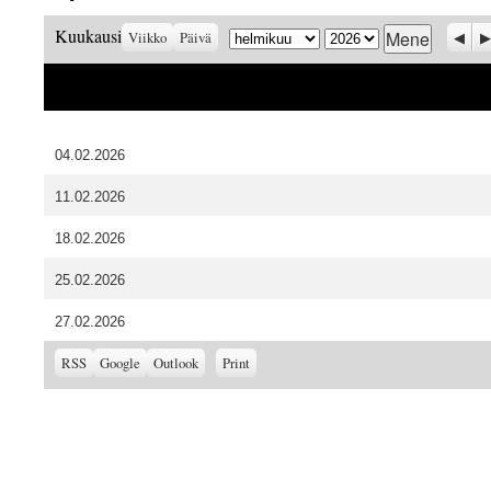
Kuukausi
Vuosi
Prev
S
Kuukausi
Viikko
Päivä
04.02.2026
11.02.2026
18.02.2026
25.02.2026
27.02.2026
Subscribe
Subscribe
View
RSS
Google
Outlook
Print
in
in